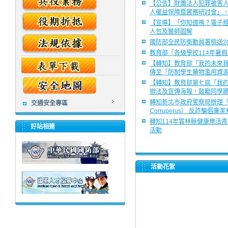
【公告】財團法人犯罪被害
人權益保障暨實務研討會」
【宣導】「你知道嗎？電子
人包及醫師圖解
國防部全民防衛動員署檢送2
教育部「各級學校114年暑
【轉知】教育部「我的未來我
傳至「防制學生藥物濫用資
【轉知】教育部第七屆「我
辦法及宣傳海報，鼓勵同學
轉知新北市政府警察局辦理「毛警
交通安全專區
Corruperus） 反詐騙倡
轉知114年雲林縣健康樂活
好站相連
活動
活動花絮